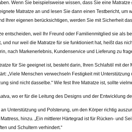
haben. Wenn Sie beispielsweise wissen, dass Sie eine Matrat
ignete Matratze an und lesen Sie dann einen Testbericht, um w
rer eigenen berücksichtigen, werden Sie mit Sicherheit das r
ze entscheiden, weil Ihr Freund oder Familienmitglied sie als 
 und nur weil die Matratze für sie funktioniert hat, heißt das nich
darin, nach Markenerlebnis, Kundenservice und Lieferung zu frag
atze für Sie geeignet ist, besteht darin, Ihren Schlafstil mit d
ärt: „Viele Menschen verwechseln Festigkeit mit Unterstützung 
ng sind nicht dasselbe.“ Wie fest Ihre Matratze ist, sollte viel
atva, wo er für die Leitung des Designs und der Entwicklung des
 an Unterstützung und Polsterung, um den Körper richtig auszur
tress, hinzu. „Ein mittlerer Härtegrad ist für Rücken- und Seit
ften und Schultern verhindert.“