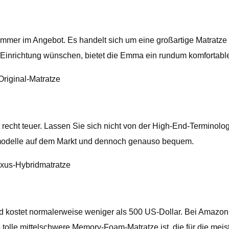
t immer im Angebot. Es handelt sich um eine großartige Matratz
und Einrichtung wünschen, bietet die Emma ein rundum komfortabl
Original-Matratze
recht teuer. Lassen Sie sich nicht von der High-End-Terminolog
dmodelle auf dem Markt und dennoch genauso bequem.
uxus-Hybridmatratze
d kostet normalerweise weniger als 500 US-Dollar. Bei Amazon s
tolle mittelschwere Memory-Foam-Matratze ist, die für die meist