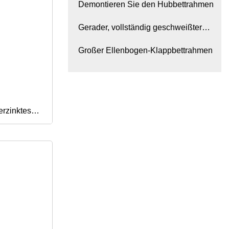
Bettrahmen
Demontieren Sie den Hubbettrahmen
l zum
Gerader, vollständig geschweißter
Bettrahmen
Großer Ellenbogen-Klappbettrahmen
erzinktes
g, modernes
eingestell