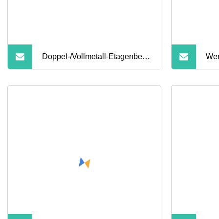
Doppel-/Vollmetall-Etagenbett,
Wer
stabiler Metallrahmen mit Leiter
hoh
und Sicherheitsgeländer
Met