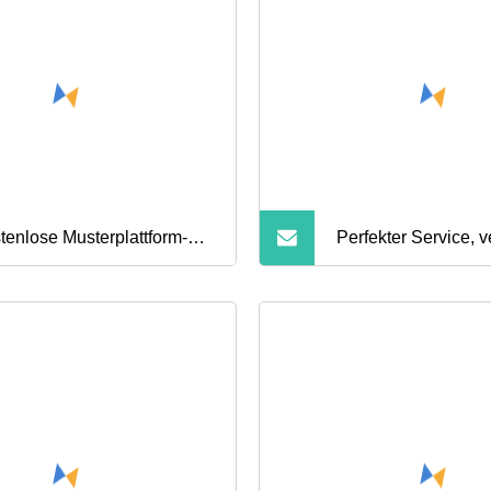
uraum
Schlafzimmermöbe
Neupreis
tenlose Musterplattform-
Perfekter Service, v
tbasis,
Metallblech, OEM-
ratzenfundament,
Pulverbeschichtun
allbettrahmen
Metallschweiß-Bettb
in voller Größe