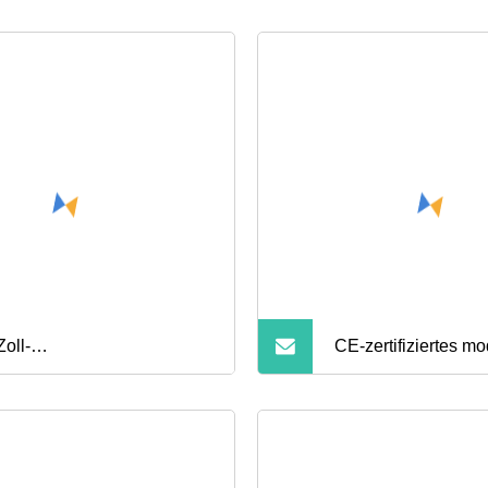
Zoll-
CE-zertifiziertes m
hleistungsbettgestell aus
Design, verstellbare
all mit Plattform und
Bettrahmen aus Meta