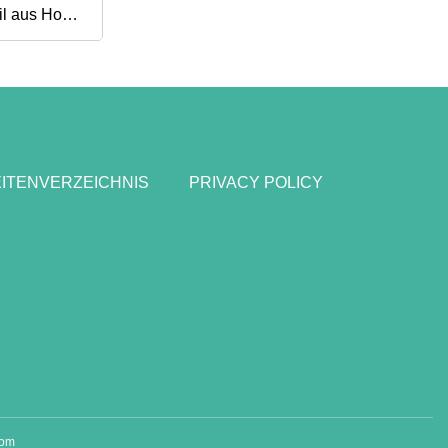
il aus Holz,
tell aus
ITENVERZEICHNIS
PRIVACY POLICY
com