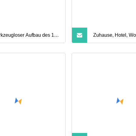
kzeugloser Aufbau des 14"
Zuhause, Hotel, W
en faltbaren
modernes Design, i
allplattform-Bettrahmens
Gestaltung, Metall-
Schlafzimmer-Sets, 
Doppel-, King-Size
Queen-Size-Bettges
Metall mit Lattenros