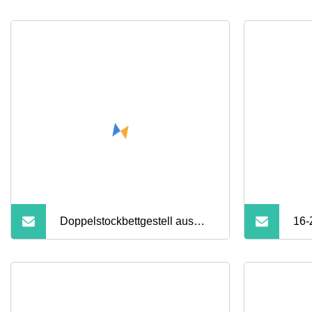
Doppelstockbettgestell aus
16-
Metall für den Schlafsaal
Hoc
Met