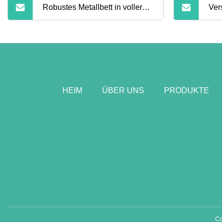
Robustes Metallbett in voller
Ver
Größe, Etagenbettgestell aus
Meta
Metall für Studenten
Que
HEIM
ÜBER UNS
PRODUKTE
Co