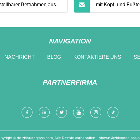
stellbarer Bettrahmen aus
mit Kopf- und Fußte
Holz
ll im US-Stil, Twin-Full-
Queen-Size-Bettges
en-Size-Größe
Metall
NAVIGATION
NACHRICHT
BLOG
KONTAKTIERE UNS
SE
PARTNERFIRMA
pyright © de.zhiyuanglass.com, Alle Rechte vorbehalten.
shawn@zhiyuanglass.