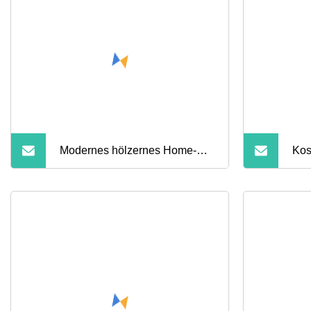
Sta
Modernes hölzernes Home-
Kos
Hotel-Schlafzimmermöbel-Set,
Bet
Matratze, Leder, runder Loft-
Mat
Doppelbettrahmen aus Metall
Met
mit Schubladenschrank